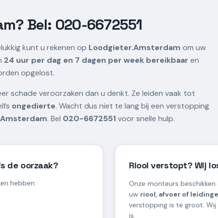
am? Bel: 020-6672551
elukkig kunt u rekenen op
Loodgieter.Amsterdam
om uw
jn
24 uur per dag en 7 dagen per week bereikbaar
en
orden opgelost.
r schade veroorzaken dan u denkt. Ze leiden vaak tot
elfs
ongedierte
. Wacht dus niet te lang bij een verstopping
r Amsterdam
. Bel
020-6672551
voor snelle hulp.
is de oorzaak?
Riool verstopt? Wij l
ken hebben:
Onze monteurs beschikken 
uw
riool, afvoer of leiding
verstopping is te groot. Wij
is.