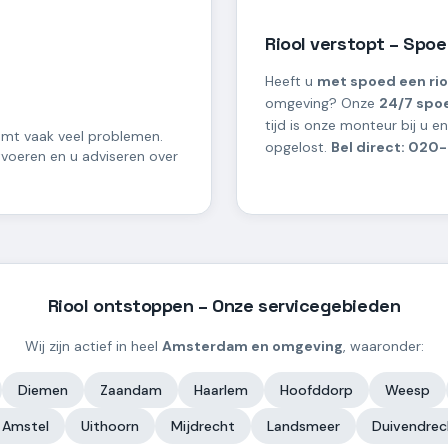
Riool verstopt – Spo
Heeft u
met spoed een ri
omgeving? Onze
24/7 spo
tijd is onze monteur bij u e
mt vaak veel problemen.
opgelost.
Bel direct: 020
tvoeren en u adviseren over
Riool ontstoppen – Onze servicegebieden
Wij zijn actief in heel
Amsterdam en omgeving
, waaronder:
Diemen
Zaandam
Haarlem
Hoofddorp
Weesp
 Amstel
Uithoorn
Mijdrecht
Landsmeer
Duivendrec