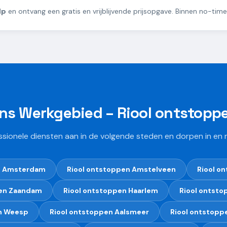
lp
en ontvang een gratis en vrijblijvende prijsopgave. Binnen no-time
ns Werkgebied –
Riool ontstopp
ssionele diensten aan in de volgende steden en dorpen in e
n
Amsterdam
Riool ontstoppen
Amstelveen
Riool o
en
Zaandam
Riool ontstoppen
Haarlem
Riool ontsto
n
Weesp
Riool ontstoppen
Aalsmeer
Riool ontstopp