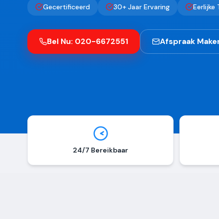
Gecertificeerd
30+ Jaar Ervaring
Eerlijke
Bel Nu: 020-6672551
Afspraak Make
24/7 Bereikbaar