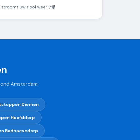
 stroomt uw riool weer vrij!
en
n rond Amsterdam:
ntstoppen
Diemen
ppen
Hoofddorp
en
Badhoevedorp