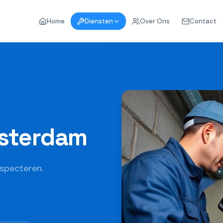
Home
Diensten
Over Ons
Contact
msterdam
nspecteren.