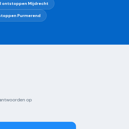
l ontstoppen
Mijdrecht
tstoppen
Purmerend
u antwoorden op