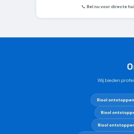
📞
Bel nu voor directe hu
O
Wij bieden profe
Riool ontstoppe
Riool ontstopp
Riool ontstoppe